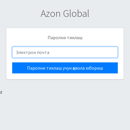
Azon Global
Паролни тиклаш
Паролни тиклаш учун ҳавола юбориш
z